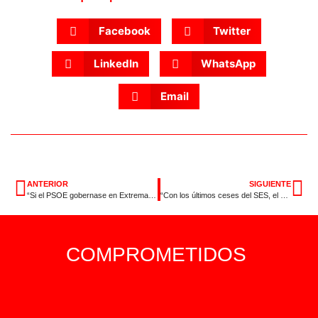
Facebook
Twitter
LinkedIn
WhatsApp
Email
ANTERIOR
SIGUIENTE
“Si el PSOE gobernase en Extremadura, ya habría ayudas directas para trabajadores y empresas por los aranceles”
“Con los últimos ceses del SES, el gobierno de Guardiola reconoce su caos en la gestión sanitaria”
COMPROMETIDOS