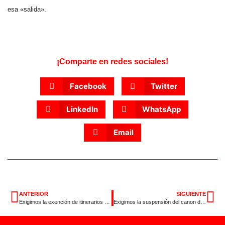
esa «salida».
¡Comparte en redes sociales!
Facebook
Twitter
LinkedIn
WhatsApp
Email
ANTERIOR
SIGUIENTE
Exigimos la exención de itinerarios de inserción de la Renta Básica los seis primeros meses para frenar su atasco
Exigimos la suspensión del canon del agua frente al drama de familias que no pueden pagarlo