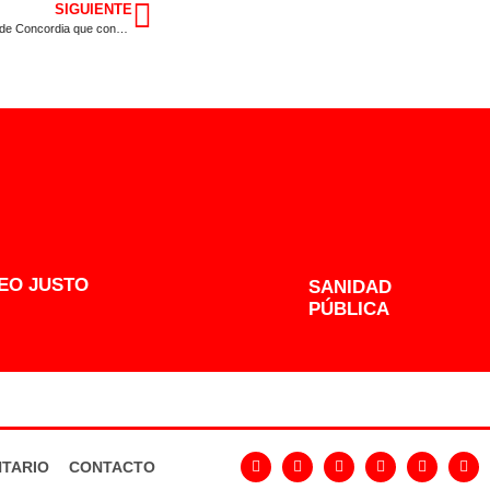
SIGUIENTE
El PSOE presentará una enmienda a la totalidad a la propuesta de Ley de Concordia que considera «una ley del olvido»
EO JUSTO
SANIDAD
PÚBLICA
TARIO
CONTACTO