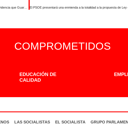
“La Ley de Concordia confirma la segunda parte del Pacto del Ventorro y evidencia que Guardiola está centrada entre la extrema derecha y la más extrema derecha”
COMPROMETIDOS
EDUCACIÓN DE
EMPL
CALIDAD
ENOS
LAS SOCIALISTAS
EL SOCIALISTA
GRUPO PARLAMEN