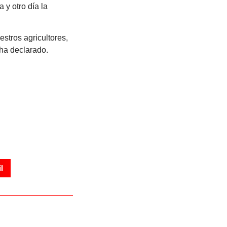
 y otro día la
stros agricultores,
 ha declarado.
l