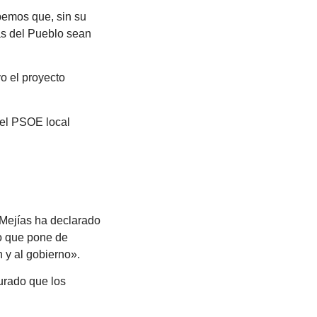
bemos que, sin su
as del Pueblo sean
o el proyecto
del PSOE local
 Mejías ha declarado
lo que pone de
n y al gobierno».
urado que los