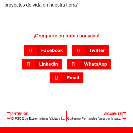
proyectos de vida en nuestra tierra”.
¡Comparte en redes sociales!
Facebook
Twitter
LinkedIn
WhatsApp
Email
ANTERIOR
SIGUIENTE
El PSOE de Extremadura felicita a los socialistas portugueses de Antonio Costa por su mayoría absoluta
Guillermo Fernández Vara participa en Segovia en un acto electoral con otros seis presidentes autonómicos socialistas