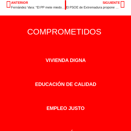
ANTERIOR
SIGUIENTE
Fernández Vara: “El PP mete miedo para acabar con la protección social: pensiones, sanidad y dependencia
El PSOE de Extremadura propone su calendario de primarias para la elección de candidatos a las grandes ciudades
COMPROMETIDOS
VIVIENDA DIGNA
EDUCACIÓN DE CALIDAD
EMPLEO JUSTO