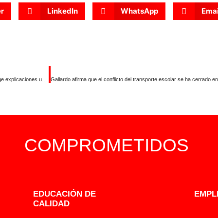
er
LinkedIn
WhatsApp
Emai
El PSOE acusa a Guardiola de “ incapacidad, inoperancia e ineptitud” y exige explicaciones urgentes por la mayor crisis educativa de Extremadura en 25 años
COMPROMETIDOS
EDUCACIÓN DE
EMPL
CALIDAD