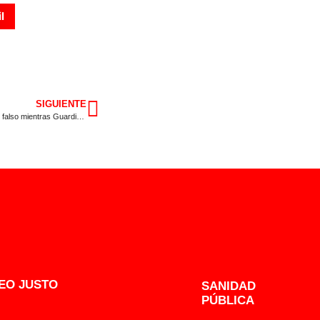
l
SIGUIENTE
Gallardo afirma que el conflicto del transporte escolar se ha cerrado en falso mientras Guardiola continua sin trabajar para solucionarlo
EO JUSTO
SANIDAD
PÚBLICA