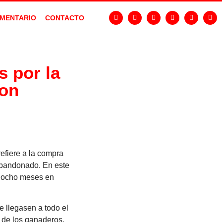
MENTARIO
CONTACTO
 por la
son
fiere a la compra
 abandonado. En este
 u ocho meses en
e llegasen a todo el
n de los ganaderos.