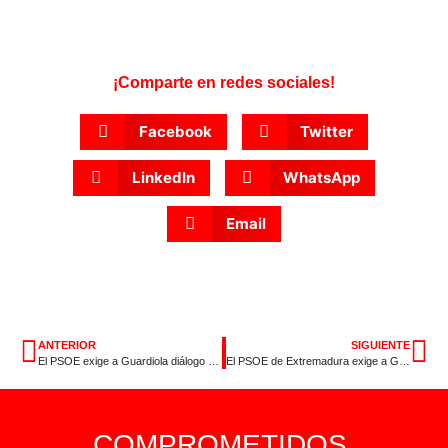
¡Comparte en redes sociales!
Facebook
Twitter
LinkedIn
WhatsApp
Email
ANTERIOR
SIGUIENTE
El PSOE exige a Guardiola diálogo real con los ayuntamientos y lamenta el retroceso en materia de financiación municipal
El PSOE de Extremadura exige a Guardiola que respete la autonomía local y reactive la financiación municipal
COMPROMETIDOS