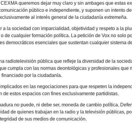
a CEXMA queremos dejar muy claro y sin ambages que estas ex
 comunicación público e independiente, y suponen un intento d
xclusivamente al interés general de la ciudadanía extremeña.
 a la sociedad con imparcialidad, objetividad y respeto a la pl
o de cualquier formación política. La petición de Vox no solo p
ores democráticos esenciales que sustentan cualquier sistema 
radiotelevisión pública que refleje la diversidad de la socie
 que cumpla con las normas deontológicas y profesionales que ri
 financiado por la ciudadanía.
implicados en las negociaciones para que respeten la indepen
ón de estos espacios con fines exclusivamente partidistas.
madura no puede, ni debe ser, moneda de cambio política. Def
idad de quienes trabajan en la radio y la televisión públicas, po
tegridad de sus medios de comunicación.