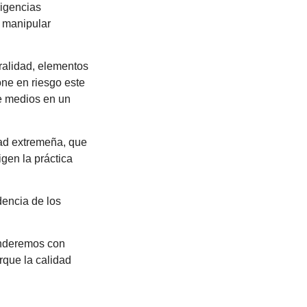
igencias
e manipular
uralidad, elementos
one en riesgo este
de medios en un
dad extremeña, que
gen la práctica
dencia de los
enderemos con
rque la calidad