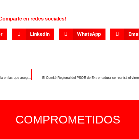
Comparte en redes sociales!
er
LinkedIn
WhatsApp
Emai
El PSOE de Extremadura tilda de lamentables las declaraciones de Guardiola en las que asegura que el feminismo que defiende es el de Vox
El Comité Regional del PSOE de Extremadura se reunirá el vier
COMPROMETIDOS