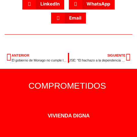
LinkedIn
WhatsApp
Email
ANTERIOR
SIGUIENTE
El gobierno de Monago no cumple la Ley de Transparencia
JSE: “El hachazo a la dependencia condena una vez más al olvido a las personas con discapacidad”
COMPROMETIDOS
VIVIENDA DIGNA