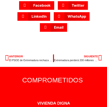
Facebook
Twitter
LinkedIn
WhatsApp
Email
ANTERIOR
SIGUIENTE
El PSOE de Extremadura rechaza el recorte de la PAC que propone el PP en Europa y exige contundencia a la Junta
Extremadura perderá 200 millones de euros del Plan Estatal de Vivienda por tacticismo político del PP de Guardiola
COMPROMETIDOS
VIVIENDA DIGNA