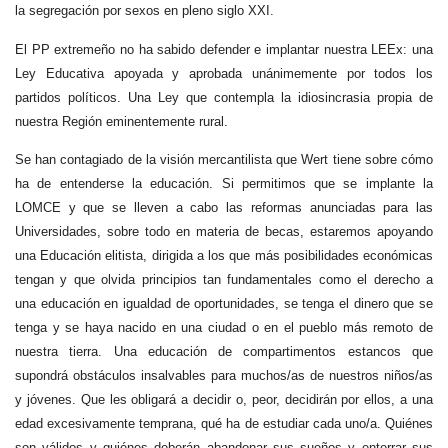
la segregación por sexos en pleno siglo XXI.
El PP extremeño no ha sabido defender e implantar nuestra LEEx: una
Ley Educativa apoyada y aprobada unánimemente por todos los
partidos políticos. Una Ley que contempla la idiosincrasia propia de
nuestra Región eminentemente rural.
Se han contagiado de la visión mercantilista que Wert tiene sobre cómo
ha de entenderse la educación. Si permitimos que se implante la
LOMCE y que se lleven a cabo las reformas anunciadas para las
Universidades, sobre todo en materia de becas, estaremos apoyando
una Educación elitista, dirigida a los que más posibilidades económicas
tengan y que olvida principios tan fundamentales como el derecho a
una educación en igualdad de oportunidades, se tenga el dinero que se
tenga y se haya nacido en una ciudad o en el pueblo más remoto de
nuestra tierra. Una educación de compartimentos estancos que
supondrá obstáculos insalvables para muchos/as de nuestros niños/as
y jóvenes. Que les obligará a decidir o, peor, decidirán por ellos, a una
edad excesivamente temprana, qué ha de estudiar cada uno/a. Quiénes
son válidos y quiénes deberán abandonar sus sueños y enterrar sus