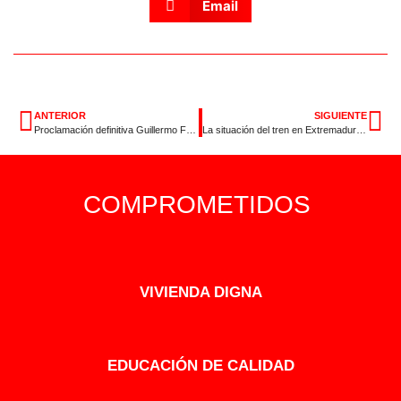
Email
ANTERIOR
SIGUIENTE
Proclamación definitiva Guillermo Fernández Vara, Secretario General
La situación del tren en Extremadura es indignante
COMPROMETIDOS
VIVIENDA DIGNA
EDUCACIÓN DE CALIDAD