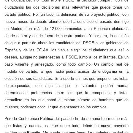
los ciudadanos. Por todo ello el PSOE ha decidido compartir con los
ciudadanos las dos decisiones más relevantes que puede tomar un
partido político. Por un lado, la definición de su proyecto político, con
nueve meses de debate abierto, que ha concluido el pasado domingo
en Madrid, con más de 12.000 enmiendas a la Ponencia elaborada
desde dentro y desde fuera de nuestro partido. Y por otro, la decisión
de que a partir de ahora los candidatos del PSOE a los gobiernos de
España y de las CC.AA. los van a elegir los ciudadanos que así lo
deseen, aunque no pertenezcan al PSOE, junto a los militantes. Es un
paso valiente y arriesgado, como todo cambio. Un cambio real de
modelo de partido, al que nadie podrá acusar de endogamia en la
elección de sus candidatos. Si a eso le unimos que proponemos listas
desbloqueadas, que significa que los votantes podrán marcar
determinadas preferencias entre los que la componen, y listas
cremallera en las que habrá el mismo número de hombres que de
mujeres, podemos concluir que avanzamos en los cambios.
Pero la Conferencia Política del pasado fin de semana fue mucho más
que listas y candidatos. Fue sobre todo definir un nuevo proyecto
político para España. Me quedo con una frase: La verdadera unidad de